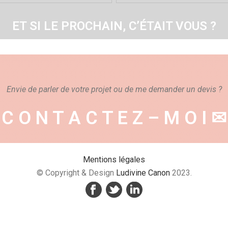
ET SI LE PROCHAIN, C’ÉTAIT VOUS ?
contact
Envie de parler de votre projet ou de me demander un devis ?
C O N T A C T E Z – M O I ✉
Mentions légales
© Copyright & Design
Ludivine Canon
2023.