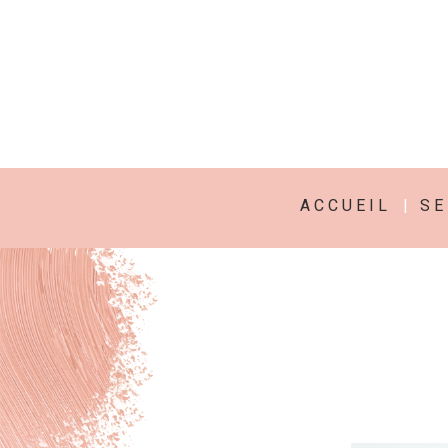
A C C U E I L
|
S E 