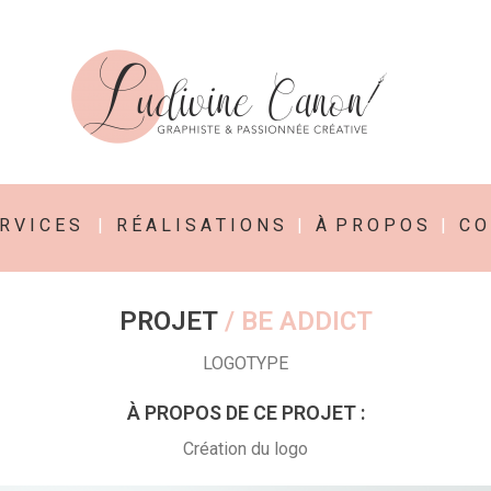
R V I C E S
|
R É A L I S A T I O N S
|
À P R O P O S
|
C O 
PROJET
/ BE ADDICT
LOGOTYPE
À PROPOS DE CE PROJET :
Création du logo