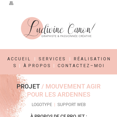
A C C U E I L
|
S E R V I C E S
|
R É A L I S A T I O N
S
|
À P R O P O S
|
C O N T A C T E Z – M O I
PROJET
/ MOUVEMENT AGIR
POUR LES ARDENNES
LOGOTYPE
|
SUPPORT WEB
À PROPOS DE CE PROJET :