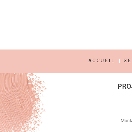
A C C U E I L
|
S E 
PRO
Monta