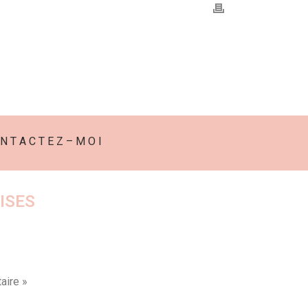
N T A C T E Z – M O I
ISES
aire »