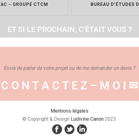
TAC – GROUPE CTCM
BUREAU D’ÉTUDES 
ET SI LE PROCHAIN, C’ÉTAIT VOUS ?
contact
Envie de parler de votre projet ou de me demander un devis ?
C O N T A C T E Z – M O I ✉
Mentions légales
© Copyright & Design
Ludivine Canon
2023.