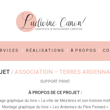
R V I C E S
|
R É A L I S A T I O N S
|
À P R O P O S
|
C O 
JET
/ ASSOCIATION – TERRES ARDENNA
SUPPORT PRINT
À PROPOS DE CE PROJET :
ge graphique du livre « La ville de Mézières et son histoire milit
Montage graphique du livre « Les Ardennes du Père Peinard »